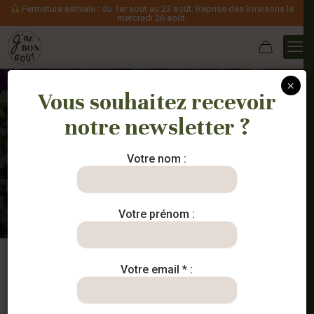
Fermeture estivale : du 1er août au 23 août. Reprise des livraisons le
mercredi 26 août.
×
Vous souhaitez recevoir
notre newsletter ?
Le jus de cuisson
d’asperges
Votre nom :
Votre prénom :
Votre email * :
15 mai 2022