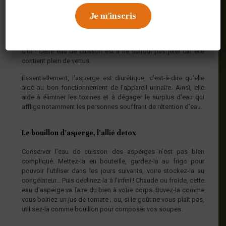
Le jus de cuisson des asperges
Vertes, blanches, violettes, l’eau des asperges vaut son pesant
d’or ! Cette eau de cuisson est à ne surtout pas jeter car elle
contient plein de vertus.
Essentiellement, l’asperge est diurétique, c’est-à-dire qu’elle
aide au bon fonctionnement de l’appareil urinaire. Ainsi, elle
aide à éliminer les toxines et à dégager le surplus d’eau qui
afflige notamment les personnes souffrant de rétention d’eau.
Le bouillon d’asperge, l’allié detox
Conserver l’eau de cuisson des asperges n’est pas bien
compliqué. Mettez-la en bouteille, gardez-la au frigo pour
pouvoir l’utiliser dans les jours suivants, voire stockez-la au
congélateur… Puis déclinez-la à l’infini ! Chaude ou froide, cette
eau d’asperge va faire du bien à votre corps. Buvez-la comme
vous boiriez un jus de tomate ; ou, si le goût ne vous plaît pas,
utilisez-la comme bouillon pour composer vos soupes.