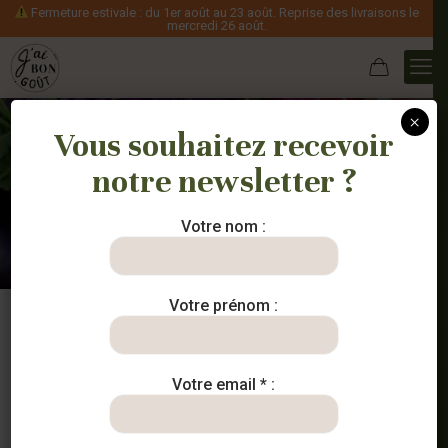
Fermeture estivale : du 1er août au 23 août. Reprise des livraisons le
mercredi 26 août.
×
Vous souhaitez recevoir
notre newsletter ?
Pains
Votre nom :
Votre prénom :
Votre email * :
Sold out
Sold out