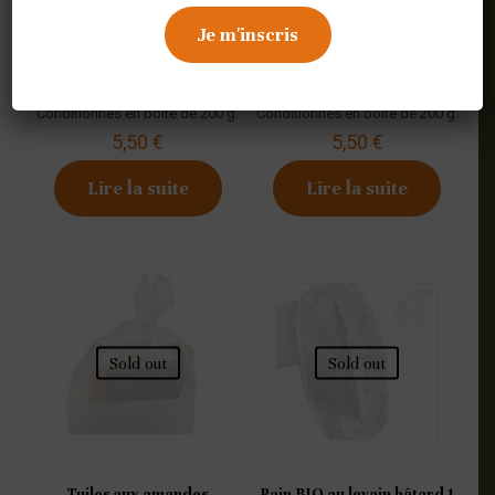
Langues de chat
Palmiers
Conditionnés en boîte de 200 g.
Conditionnés en boîte de 200 g.
5,50
€
5,50
€
Lire la suite
Lire la suite
Sold out
Sold out
Tuiles aux amandes
Pain BIO au levain bâtard 1