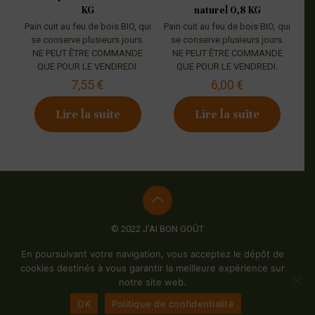
KG
naturel 0,8 KG
Pain cuit au feu de bois BIO, qui
Pain cuit au feu de bois BIO, qui
se conserve plusieurs jours.
se conserve plusieurs jours.
NE PEUT ÊTRE COMMANDE
NE PEUT ÊTRE COMMANDE
QUE POUR LE VENDREDI.
QUE POUR LE VENDREDI.
7,55
€
6,00
€
Lire la suite
Lire la suite
© 2022 J'AI BON GOÛT
Mentions Légales
-
Politiques de confidentialité
-
Conditions
En poursuivant votre navigation, vous acceptez le dépôt de
générales de vente
-
Plan du site
- Création du site :
Synathos
cookies destinés à vous garantir la meilleure expérience sur
notre site web.
OK
Politique de confidentialité