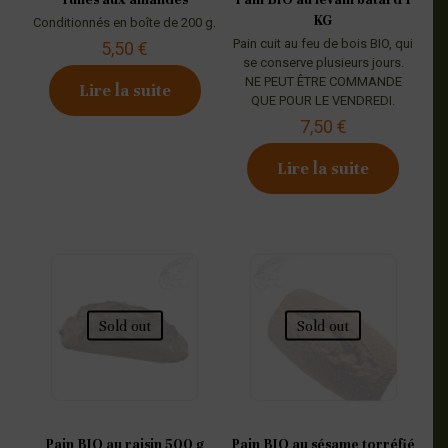
KG
Conditionnés en boîte de 200 g.
Pain cuit au feu de bois BIO, qui
5,50
€
se conserve plusieurs jours.
NE PEUT ÊTRE COMMANDE
Lire la suite
QUE POUR LE VENDREDI.
7,50
€
Lire la suite
Sold out
Sold out
Pain BIO au raisin 500 g
Pain BIO au sésame torréfié