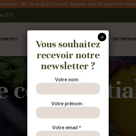
stivale : du 1er août au 23 août. Reprise des livraisons le mercr
e (33)
×
 CONCEPT
NOS PANIERS
NOS PRODUCTEURS
ENTREPRIS
Vous souhaitez
recevoir notre
newsletter ?
e confidentia
Votre nom :
Votre prénom :
Votre email * :