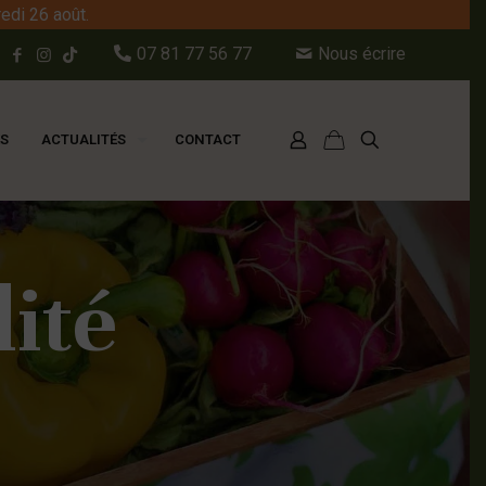
edi 26 août.
07 81 77 56 77
Nous écrire
ES
ACTUALITÉS
CONTACT
lité