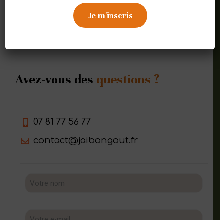
Contactez-nous
Avez-vous des
questions ?
07 81 77 56 77
contact@jaibongout.fr