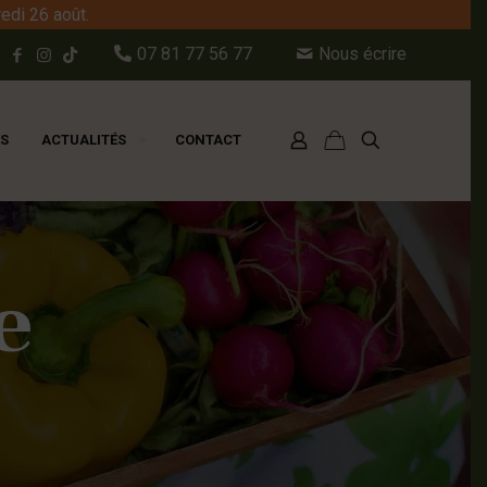
edi 26 août.
07 81 77 56 77
Nous écrire
ES
ACTUALITÉS
CONTACT
e