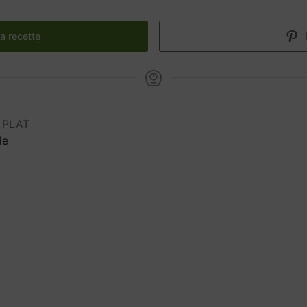
a recette
 PLAT
de