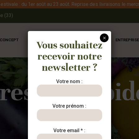
stivale : du 1er août au 23 août. Reprise des livraisons le mercr
e (33)
×
 CONCEPT
NOS PANIERS
NOS PRODUCTEURS
ENTREPRIS
Vous souhaitez
recevoir notre
newsletter ?
cresson rapid
Votre nom :
Votre prénom :
Votre email * :