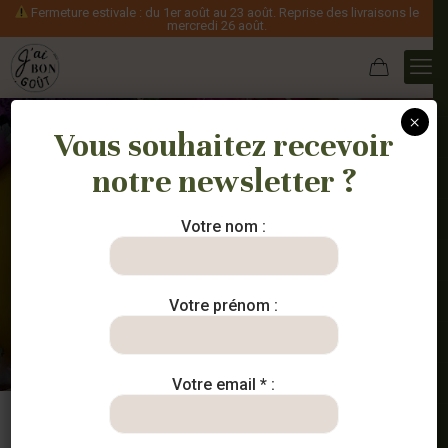
Fermeture estivale : du 1er août au 23 août. Reprise des livraisons le
mercredi 26 août.
×
Vous souhaitez recevoir
notre newsletter ?
Risotto
d’asperges
Votre nom :
blanches
Votre prénom :
Votre email * :