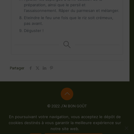
préparation, ainsi que le persil et
l'assaisonnement. Râper du parmesan et mélanger.
Eteindre le feu une fois que le riz soit crémeux,
pas avant.
Déguster !
Partager
© 2022 J'AI BON GOÛT
Mentions Légales
-
Politiques de confidentialité
-
Conditions
En poursuivant votre navigation, vous acceptez le dépôt de
générales de vente
-
Plan du site
- Création du site :
Synathos
cookies destinés à vous garantir la meilleure expérience sur
notre site web.