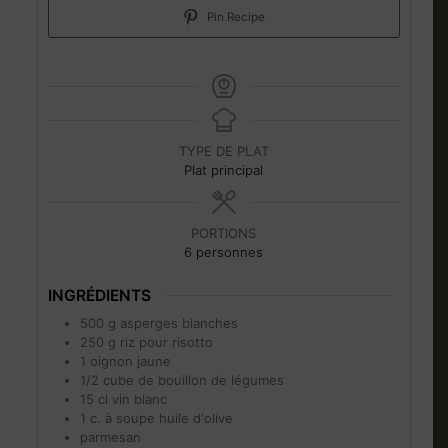
Pin Recipe
TYPE DE PLAT
Plat principal
PORTIONS
6
personnes
INGRÉDIENTS
500
g
asperges blanches
250
g
riz pour risotto
1
oignon jaune
1/2
cube de bouillon de légumes
15
cl
vin blanc
1
c. à soupe
huile d'olive
parmesan