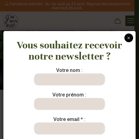
Fermeture estivale : du 1er août au 23 août. Reprise des livraisons le
mercredi 26 août.
×
Vous souhaitez recevoir
notre newsletter ?
Nos paniers
Votre nom :
Votre prénom :
Votre email * :