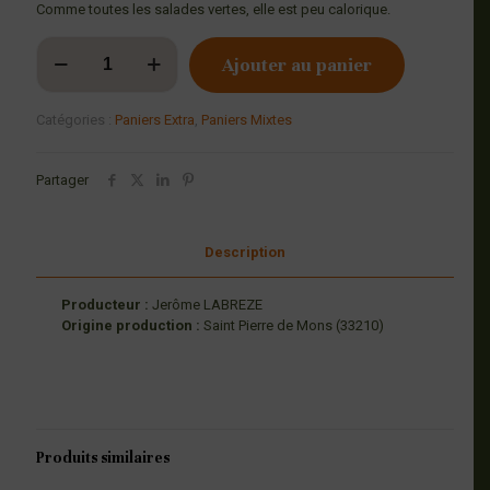
Comme toutes les salades vertes, elle est peu calorique.
quantité
Ajouter au panier
de
Salade
Laitue
Catégories :
Paniers Extra
,
Paniers Mixtes
Batavia
Partager
Description
Producteur :
Jerôme LABREZE
Origine production :
Saint Pierre de Mons (33210)
Produits similaires