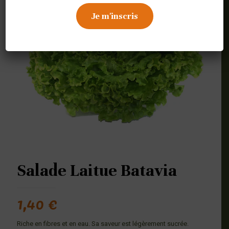
Salade Laitue Batavia
1,40
€
Riche en fibres et en eau. Sa saveur est légèrement sucrée.