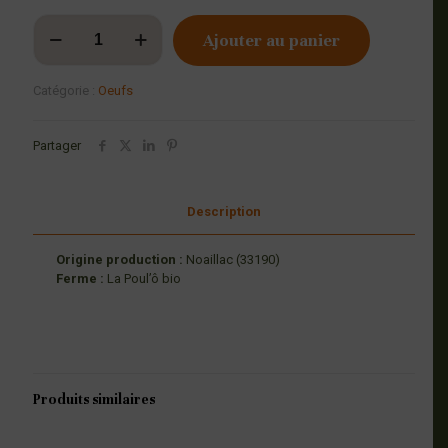
quantité
Ajouter au panier
de
Oeufs
fermiers
Catégorie :
Oeufs
BIO
Partager
Description
Origine production :
Noaillac (33190)
Ferme :
La Poul’ô bio
Produits similaires