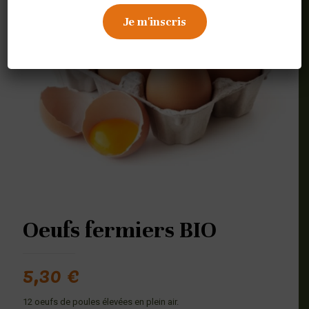
Oeufs fermiers BIO
5,30
€
12 oeufs de poules élevées en plein air.