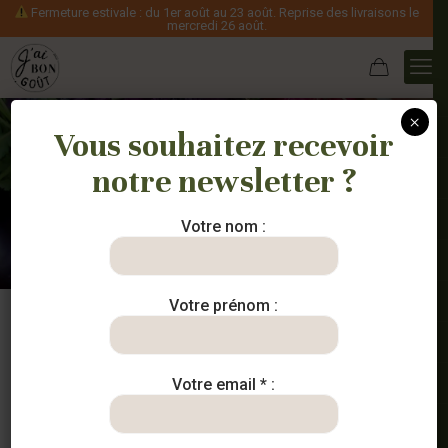
Fermeture estivale : du 1er août au 23 août. Reprise des livraisons le
mercredi 26 août.
×
Vous souhaitez recevoir
notre newsletter ?
Nos paniers
Votre nom :
Votre prénom :
Votre email * :