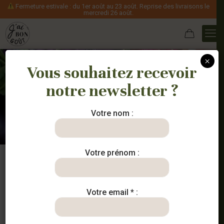
Fermeture estivale : du 1er août au 23 août. Reprise des livraisons le
mercredi 26 août.
×
Vous souhaitez recevoir
notre newsletter ?
Nos paniers
Votre nom :
Votre prénom :
Votre email * :