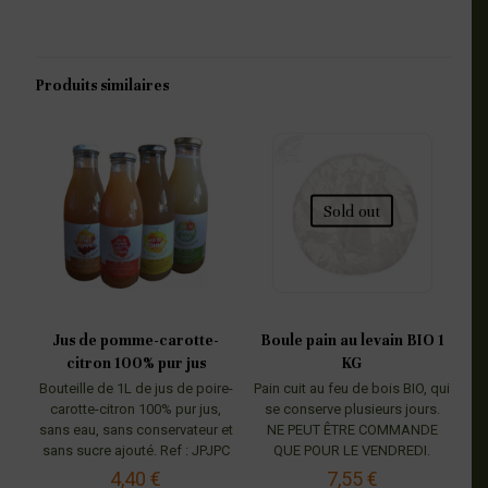
Produits similaires
Sold out
Jus de pomme-carotte-
Boule pain au levain BIO 1
citron 100% pur jus
KG
Bouteille de 1L de jus de poire-
Pain cuit au feu de bois BIO, qui
carotte-citron 100% pur jus,
se conserve plusieurs jours.
sans eau, sans conservateur et
NE PEUT ÊTRE COMMANDE
sans sucre ajouté. Ref : JPJPC
QUE POUR LE VENDREDI.
4,40
€
7,55
€