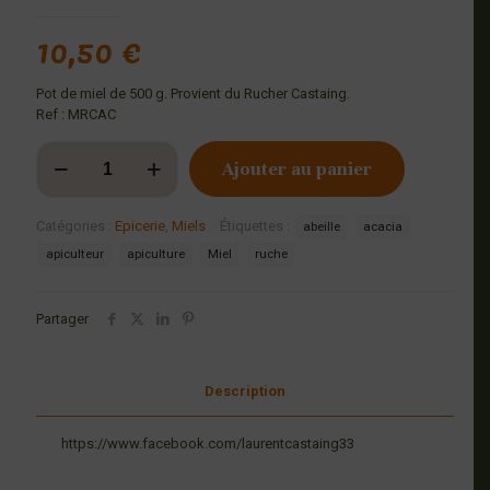
10,50
€
Pot de miel de 500 g. Provient du Rucher Castaing.
Ref : MRCAC
quantité
Ajouter au panier
de
Miel
d'Acacia
Catégories :
Epicerie
,
Miels
Étiquettes :
abeille
acacia
apiculteur
apiculture
Miel
ruche
Partager
Description
https://www.facebook.com/laurentcastaing33