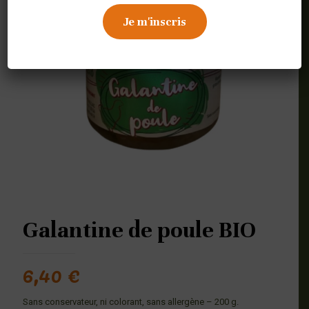
Galantine de poule BIO
6,40
€
Sans conservateur, ni colorant, sans allergène – 200 g.