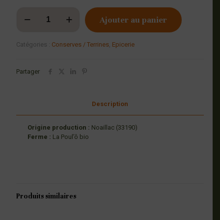
quantité
Ajouter au panier
de
Galantine
de
Catégories :
Conserves / Terrines
,
Epicerie
poule
BIO
Partager
Description
Origine production :
Noaillac (33190)
Ferme :
La Poul’ô bio
Produits similaires