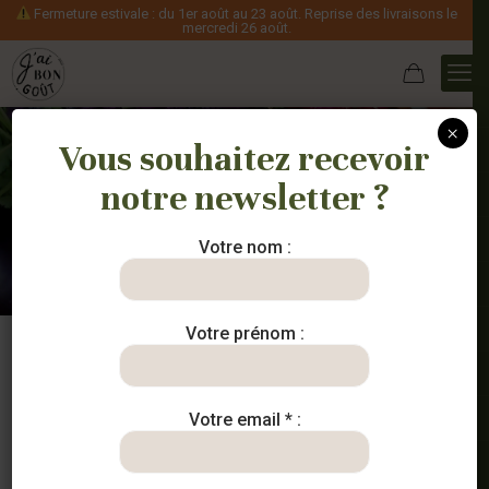
Fermeture estivale : du 1er août au 23 août. Reprise des livraisons le
mercredi 26 août.
×
Vous souhaitez recevoir
notre newsletter ?
Nos paniers
Votre nom :
Votre prénom :
Votre email * :