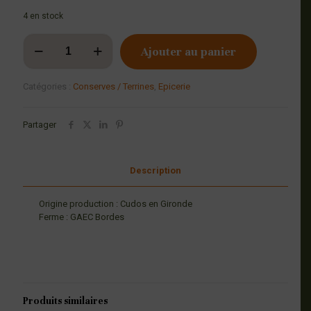
4 en stock
quantité
Ajouter au panier
de
Foie
gras
Catégories :
Conserves / Terrines
,
Epicerie
entier
90
g
Partager
Description
Origine production : Cudos en Gironde
Ferme : GAEC Bordes
Produits similaires