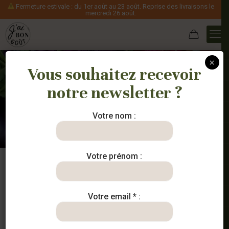
Fermeture estivale : du 1er août au 23 août. Reprise des livraisons le
mercredi 26 août.
×
Vous souhaitez recevoir
notre newsletter ?
Nos paniers
Votre nom :
Votre prénom :
Votre email * :