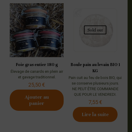
Sold out
Foie gras entier 180 g
Boule pain au levain BIO 1
KG
Élevage de canards en plein air
et gavage traditionnel.
Pain cuit au feu de bois BIO, qui
se conserve plusieurs jours.
25,50
€
NE PEUT ÊTRE COMMANDE
QUE POUR LE VENDREDI.
Ajouter au
7,55
€
panier
Lire la suite