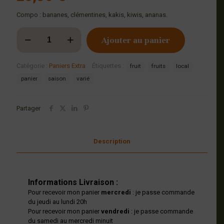
Compo : bananes, clémentines, kakis, kiwis, ananas.
quantité
Ajouter au panier
de
Corbeille
fruits
Catégorie :
Paniers Extra
Étiquettes :
fruit
fruits
local
à
offrir
panier
saison
varié
3
KG
Partager
Description
Informations Livraison :
Pour recevoir mon panier
mercredi
: je passe commande
du jeudi au lundi 20h
Pour recevoir mon panier
vendredi
: je passe commande
du samedi au mercredi minuit