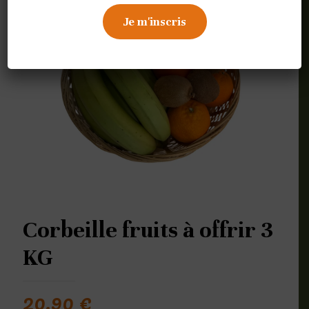
Corbeille fruits à offrir 3
KG
20,90
€