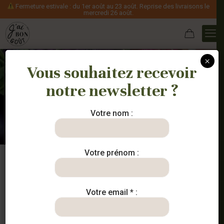
Fermeture estivale : du 1er août au 23 août. Reprise des livraisons le
mercredi 26 août.
×
Vous souhaitez recevoir
notre newsletter ?
Nos paniers
Votre nom :
Votre prénom :
Votre email * :