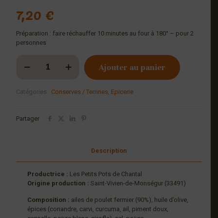
7,20
€
Préparation : faire réchauffer 10 minutes au four à 180° – pour 2
personnes
quantité
Ajouter au panier
de
Ailes
de
Catégories :
Conserves / Terrines
,
Epicerie
Poulets
Fermiers
marinées
Partager
aux
épices
-
Description
450g
Productrice :
Les Petits Pots de Chantal
Origine production :
Saint-Vivien-de-Monségur (33491)
Composition :
ailes de poulet fermier (90%), huile d’olive,
épices (coriandre, carvi, curcuma, ail, piment doux,