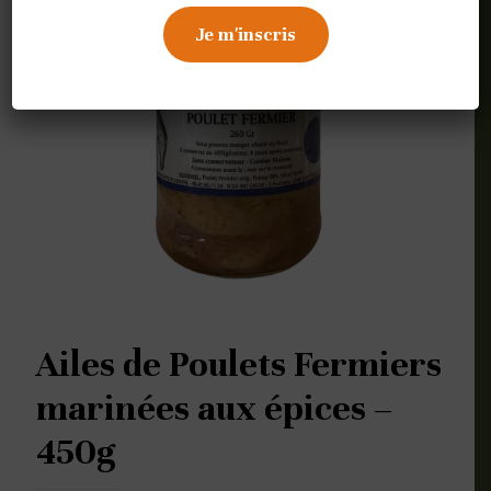
Ailes de Poulets Fermiers
marinées aux épices –
450g