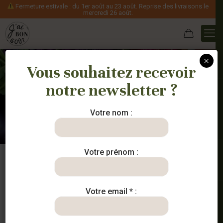
Fermeture estivale : du 1er août au 23 août. Reprise des livraisons le
mercredi 26 août.
×
Vous souhaitez recevoir
notre newsletter ?
Nos paniers
Votre nom :
Votre prénom :
Votre email * :