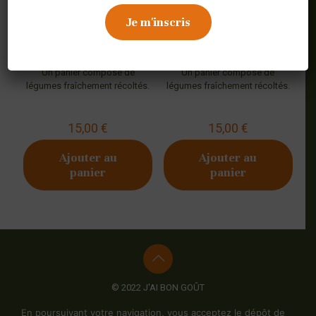
Panier MIXTE Mini
Panier Extra LEGUMES
Un panier composé de
Un panier composé de
légumes fraîchement récoltés.
légumes fraîchement récoltés.
15,00
€
15,00
€
Ajouter au
Ajouter au
panier
panier
© 2022 J'AI BON GOÛT
Mentions Légales
-
Politiques de confidentialité
-
Conditions
En poursuivant votre navigation, vous acceptez le dépôt de
générales de vente
-
Plan du site
- Création du site :
Synathos