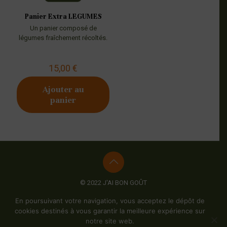
Panier Extra LEGUMES
Un panier composé de
légumes fraîchement récoltés.
15,00
€
Ajouter au
panier
© 2022 J'AI BON GOÛT
Mentions Légales
-
Politiques de confidentialité
-
Conditions
En poursuivant votre navigation, vous acceptez le dépôt de
générales de vente
-
Plan du site
- Création du site :
Synathos
cookies destinés à vous garantir la meilleure expérience sur
notre site web.