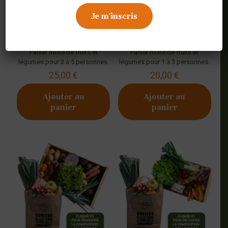
Panier MIXTE 3 à 5 pers.
Panier MIXTE 1 à 3 pers.
Panier mixte de fruits et
Panier mixte de fruits et
légumes pour 3 à 5 personnes.
légumes pour 1 à 3 personnes.
25,00
€
20,00
€
Ajouter au
Ajouter au
panier
panier